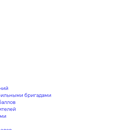
ний
обильными бригадами
баллов
ителей
ами