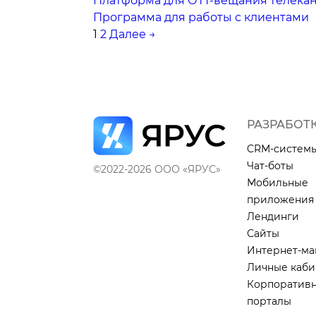
Платформа для ОТТ-вещания телека
Программа для работы с клиентами
1
2
Далее →
РАЗРАБОТ
CRM-систем
Чат-боты
©2022-2026 ООО «ЯРУС»
Мобильные
приложения
Лендинги
Сайты
Интернет-ма
Личные каби
Корпоратив
порталы