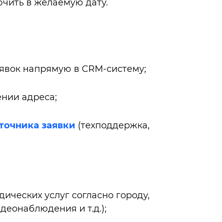
чить в желаемую дату.
аявок напрямую в CRM-систему;
ении адреса;
точника заявки
(техподдержка,
ических услуг согласно городу,
еонаблюдения и т.д.);