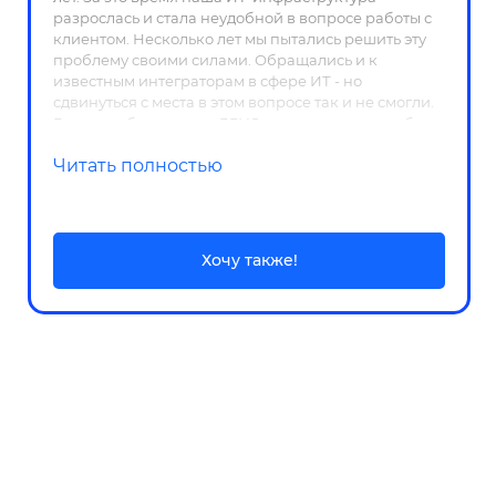
разрослась и стала неудобной в вопросе работы с
клиентом. Несколько лет мы пытались решить эту
проблему своими силами. Обращались и к
известным интеграторам в сфере ИТ - но
сдвинуться с места в этом вопросе так и не смогли.
Решили обратиться в ЯРУС и не прогадали: ребята
провели аудит наших ИС, предложили решение по
Читать полностью
разработке системы верхнего уровня с частичным
или полным отказом от устаревших ИС компании и,
разбив на этапы, ежемесячно выдают результат. За
полгода работы мы отказались от поддержки 3
информационных систем, а также упростили
Хочу также!
получение менеджерами информации об
абоненте. Дальше только вперед вместе с
командой разработчиков ЯРУС.