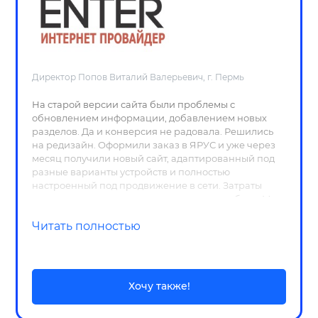
Директор Попов Виталий Валерьевич, г. Пермь
На старой версии сайта были проблемы с
обновлением информации, добавлением новых
разделов. Да и конверсия не радовала. Решились
на редизайн. Оформили заказ в ЯРУС и уже через
месяц получили новый сайт, адаптированный под
разные варианты устройств и полностью
настроенный под продвижение в сети. Затраты
окупились уже к концу второго месяца работы. Мы
довольны.
Читать полностью
Хочу также!