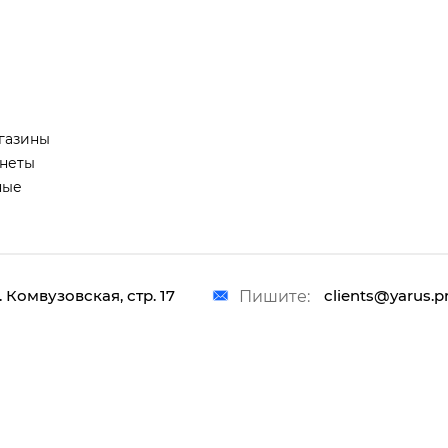
газины
неты
ные
. Комвузовская, стр. 17
clients@yarus.p
Пишите: